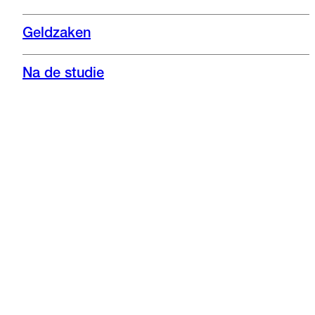
Geldzaken
Na de studie
Instagram
Nieuwsbrief
Facebook
Bekijk de opleiding
Afspelen
Verdieping
"We financieren alles zelf"